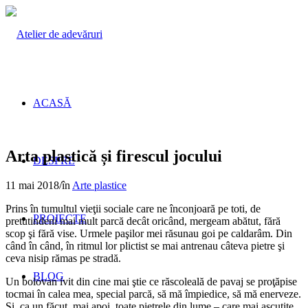
ACASĂ
Arta plastică și firescul jocului
DESPRE
11 mai 2018
/
în
Arte plastice
Prins în tumultul vieţii sociale care ne înconjoară pe toti, de
PROIECTE
pretutindeni mai mult parcă decât oricând, mergeam abătut, fără
scop şi fără vise. Urmele paşilor mei răsunau goi pe caldarâm. Din
când în când, în ritmul lor plictist se mai antrenau câteva pietre şi
ceva nisip rămas pe stradă.
BLOG
Un bolovan ivit din cine mai ştie ce răscoleală de pavaj se proţăpise
tocmai în calea mea, special parcă, să mă împiedice, să mă enerveze.
Şi, ca un făcut, mai apoi, toate pietrele din lume – care mai ascuţite,