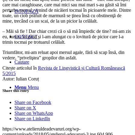
care mai caraghioase, care mai mici sau mai mari s-au găsit să îmi
perturbe mersul, venind de nicăieri tocmai în picioarele mele. Dintre
DONEAZĂ
toate, un ciob prăfuit de marmură se ţinea însă cu obstinenţă de
mine, trecând ca un scai, de la un picior la celălalt.
– Măi să fie ! Dar chiar crezi că o să mă împiedic de tine? mi-am zis
eu, furios, în gând şi l-am alungat cu o lovitură de picior care l-a
CONTACT
trimis tocmai pe trotuarul celălalt.
Triumfător, mi-am reluat apoi mersul agale, fără să scap însă, din
vedere, “priveliştea” gropilor din asfalt.
Cautare
Citește articolul în
Revista de Lingvistică și Cultură Românească
5/2015
Autor: Iulian Coruț
Menu
Menu
Share this entry
Share on Facebook
Share on X
Share on WhatsApp
Share on LinkedIn
https://www.atelieruldeadevaruri.org/wp-
content/uploads/2018/05/atelierul-adevaruri-3.jpg
604
906