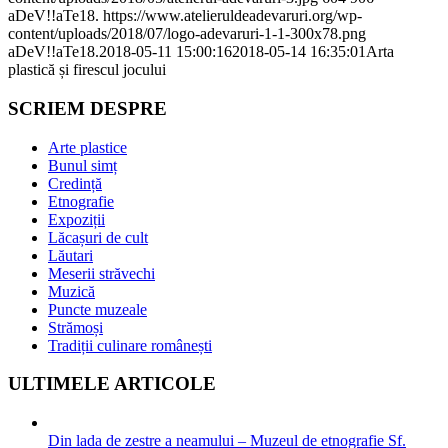
aDeV!!aTe18.
https://www.atelieruldeadevaruri.org/wp-
content/uploads/2018/07/logo-adevaruri-1-1-300x78.png
aDeV!!aTe18.
2018-05-11 15:00:16
2018-05-14 16:35:01
Arta
plastică și firescul jocului
SCRIEM DESPRE
Arte plastice
Bunul simț
Credință
Etnografie
Expoziții
Lăcașuri de cult
Lăutari
Meserii străvechi
Muzică
Puncte muzeale
Strămoși
Tradiții culinare românești
ULTIMELE ARTICOLE
Din lada de zestre a neamului – Muzeul de etnografie Sf.