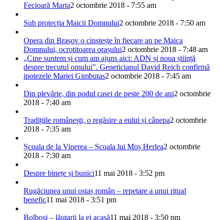
Fecioară Maria
2 octombrie 2018 - 7:55 am
Sub protecția Maicii Domnului
2 octombrie 2018 - 7:50 am
Opera din Brașov o cinstește în fiecare an pe Maica
Domnului, ocrotitoarea orașului
2 octombrie 2018 - 7:48 am
„Cine suntem și cum am ajuns aici: ADN și noua știință
despre trecutul omului”. Geneticianul David Reich confirmă
ipotezele Mariei Gimbutas
2 octombrie 2018 - 7:45 am
Din plevărie, din podul casei de peste 200 de ani
2 octombrie
2018 - 7:40 am
Tradițiile românești, o regăsire a eului și cânepa
2 octombrie
2018 - 7:35 am
Școala de la Vinerea – Școala lui Moș Herlea
2 octombrie
2018 - 7:30 am
Despre binețe și bunici
11 mai 2018 - 3:52 pm
Rugăciunea unui ostaș român – repetare a unui ritual
benefic
11 mai 2018 - 3:51 pm
Bolboși – lăutarii la ei acasă
11 mai 2018 - 3:50 pm